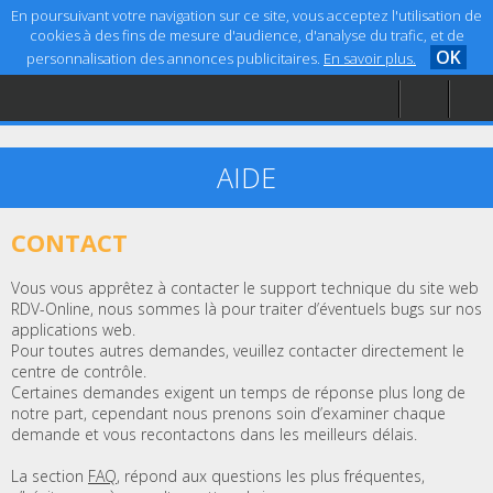
En poursuivant votre navigation sur ce site, vous acceptez l'utilisation de
cookies à des fins de mesure d'audience, d'analyse du trafic, et de
OK
personnalisation des annonces publicitaires.
En savoir plus.
Accueil
Aide
Mentions légales
AIDE
CONTACT
Vous vous apprêtez à contacter le support technique du site web
RDV-Online, nous sommes là pour traiter d’éventuels bugs sur nos
applications web.
Pour toutes autres demandes, veuillez contacter directement le
centre de contrôle.
Certaines demandes exigent un temps de réponse plus long de
notre part, cependant nous prenons soin d’examiner chaque
demande et vous recontactons dans les meilleurs délais.
La section
FAQ
, répond aux questions les plus fréquentes,