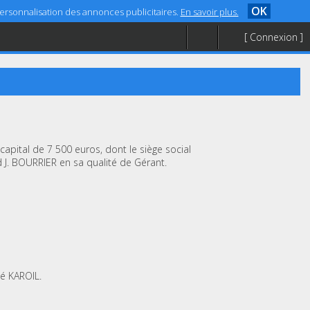
OK
 personnalisation des annonces publicitaires.
En savoir plus.
[ Connexion ]
capital de 7 500 euros, dont le siège social
 J. BOURRIER en sa qualité de Gérant.
té KAROIL.