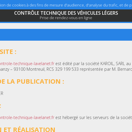
sation de cookies à des fins de mesure d'audience, d'analyse du trafic, et de
CONTRÔLE TECHNIQUE DES VÉHICULES LÉGERS
Prise de rendez-vous en ligne
ITE :
ntrole-technique-lavelanet.fr
est édité par la société KAROIL, SARL au 
Chanzy – 93100 Montreuil, RCS 329 199 533 représentée par M. Bernard
E LA PUBLICATION :
ER
:
ntrole-technique-lavelanet.fr
est hébergé sur les serveurs de la socié
 ET RÉALISATION